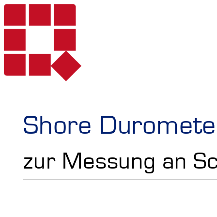
Produkte
Shore Duromete
zur Messung an S
Dienstleistungen
Härteprüfung mo