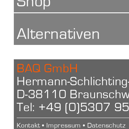
Handbuch
Skalenteilun
Shop
1
Manual
Alternativen
Netto Gewic
Shore Durome
BAQ GmbH
0,184 kg
Hermann-Schlichting
Shore Durome
D-38110 Braunschwe
Tel: +49 (0)5307 9
Kontakt
•
Impressum
•
Datenschutz