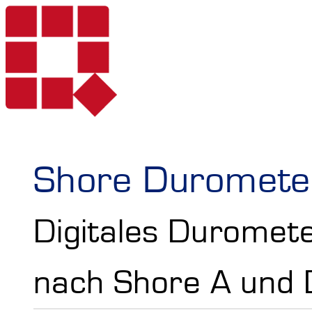
Produkte
Shore Duromete
Digitales Duromet
Dienstleistungen
Härteprüfung mo
nach Shore A und 