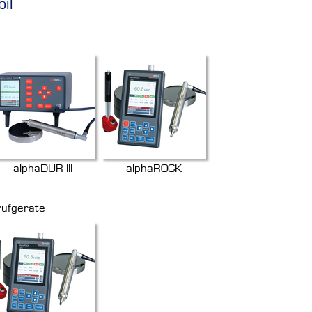
il
alphaDUR III
alphaROCK
rüfgeräte