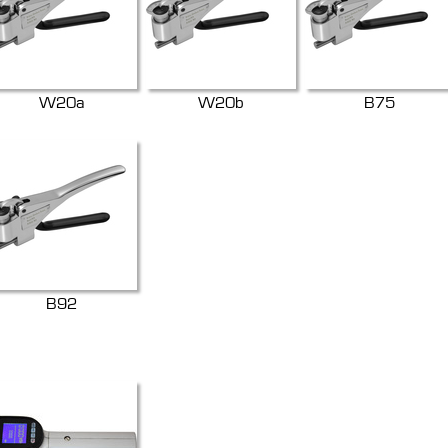
W20a
W20b
B75
B92