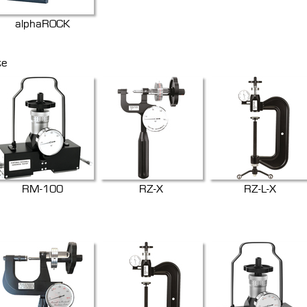
alphaROCK
te
RM-100
RZ-X
RZ-L-X