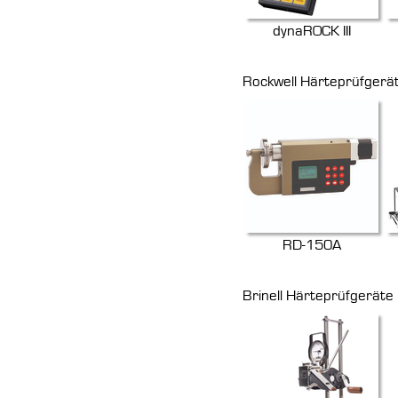
dynaROCK III
Rockwell Härteprüfgerä
RD-150A
Brinell Härteprüfgeräte