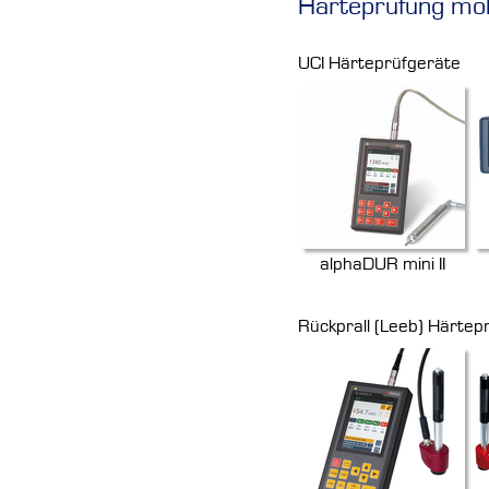
Härteprüfung mob
UCI Härteprüfgeräte
alphaDUR mini II
Rückprall (Leeb) Härtep