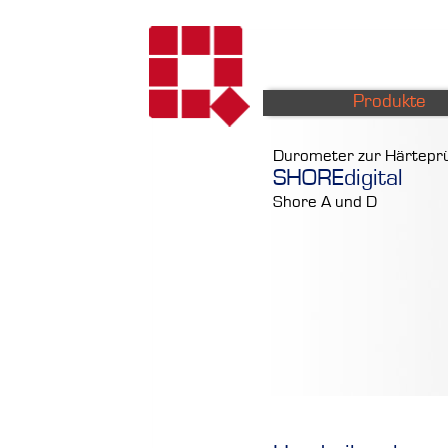
Produkte
Durometer zur Härteprü
SHOREdigital
Shore A und D