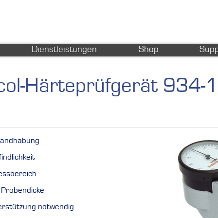
Dienstleistungen
Shop
Supp
col-Härteprüfgerät 934-1
Handhabung
ndlichkeit
ssbereich
 Probendicke
erstützung notwendig