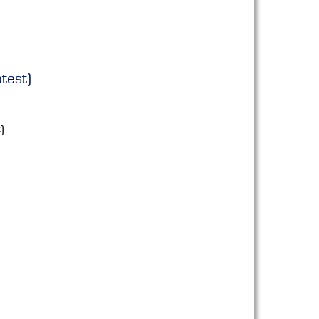
test)
)