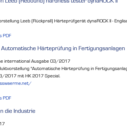
on Leeb (Rebound) hardness tester dynaROCK II
rstellung Leeb (Rückprall) Härteprüfgerät dynaROCK II - Engli
ls PDF
- Automatische Härteprüfung in Fertigungsanlagen
rme international Ausgabe 03/2017
ktvorstellung "Automatische Härteprüfung in Fertigungsanlage
03/2017 mit HK 2017 Special.
esswaerme.net/
ls PDF
n die Industrie
017