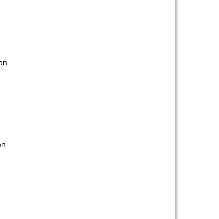
on
on