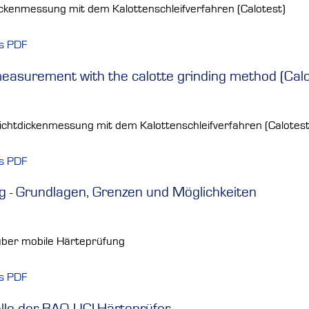
ckenmessung mit dem Kalottenschleifverfahren (Calotest)
ls PDF
easurement with the calotte grinding method (Calo
chtdickenmessung mit dem Kalottenschleifverfahren (Calotest
ls PDF
g - Grundlagen, Grenzen und Möglichkeiten
über mobile Härteprüfung
ls PDF
le der BAQ UCI-Härteprüfer