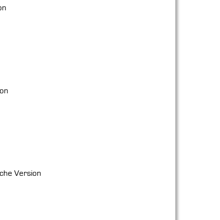
on
ion
sche Version