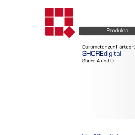
Produkte
Durometer zur Härteprü
SHOREdigital
Shore A und D