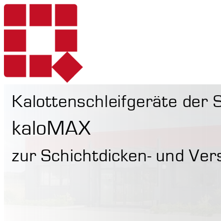
Kalottenschleifgeräte der 
Produkte
kaloMAX
zur Schichtdicken- und Ver
Dienstleistungen
Härteprüfung mo