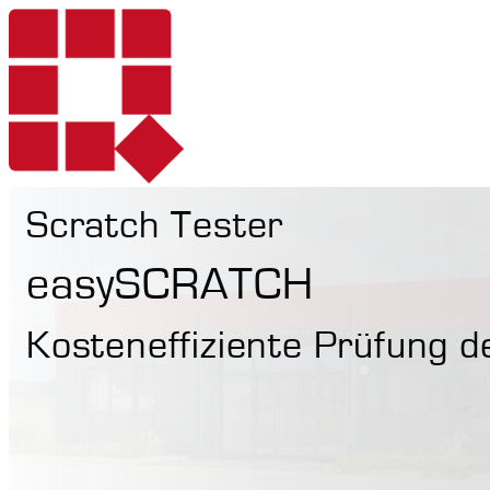
Scratch Tester
Produkte
easySCRATCH
Kosteneffiziente Prüfung de
Dienstleistungen
Härteprüfung mo