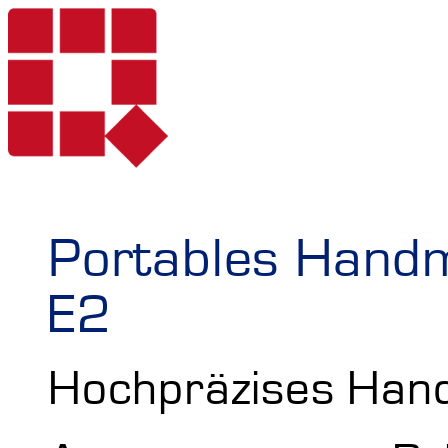
Produkte
Portables Hand
E2
Dienstleistungen
Härteprüfung mo
Hochpräzises Hand